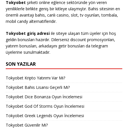
Tokyobet
şirketi online eğlence sektöründe yön veren
yeniliklerle birlikte geniş bir kitleye ulaşmıştır. Bahis sitesinin en
önemli avantajı bahis, canlı casino, slot, tv oyunları, tombala,
mobil candy alternatifleridir.
Tokyobet giriş adresi
ile siteye ulaşan tüm üyeler için hoş
geldin bonusları hazırdır. Dilerseniz discount promosyonları,
yatırım bonusları, arkadaşını getir bonusları da telegram
üyelerine sunulmaktadır.
SON YAZILAR
Tokyobet Kripto Yatırımı Var Mı?
Tokyobet Bahis Lisansı Geçerli Mi?
Tokyobet Dice Bonanza Oyun İncelemesi
Tokyobet God Of Storms Oyun İncelemesi
Tokyobet Greek Legends Oyun İncelemesi
Tokyobet Güvenilir Mi?