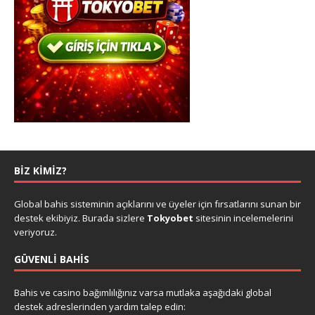
BİZ KİMİZ?
Global bahis sisteminin açıklarını ve üyeler için fırsatlarını sunan bir
destek ekibiyiz. Burada sizlere
Tokyobet
sitesinin incelemelerini
veriyoruz.
GÜVENLİ BAHİS
Bahis ve casino bağımlılığınız varsa mutlaka aşağıdaki global
destek adreslerinden yardım talep edin: