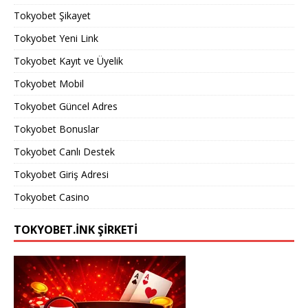
Tokyobet Şikayet
Tokyobet Yeni Link
Tokyobet Kayıt ve Üyelik
Tokyobet Mobil
Tokyobet Güncel Adres
Tokyobet Bonuslar
Tokyobet Canlı Destek
Tokyobet Giriş Adresi
Tokyobet Casino
TOKYOBET.INK ŞIRKETI