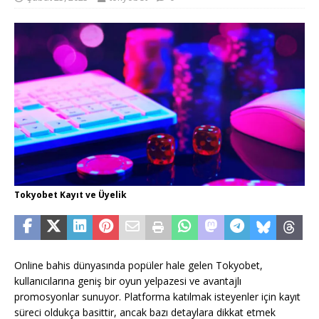
Tokyobet Kayıt ve Üyelik
Online bahis dünyasında popüler hale gelen Tokyobet,
kullanıcılarına geniş bir oyun yelpazesi ve avantajlı
promosyonlar sunuyor. Platforma katılmak isteyenler için kayıt
süreci oldukça basittir, ancak bazı detaylara dikkat etmek