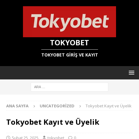
TOKYOBET
TOKYOBET GIRIŞ VE KAYIT
ANA SAYFA
UNCATEGORIZED
Tokyobet Kayıt ve Üyelik
Tokyobet Kayıt ve Üyelik
Şubat 25, 2025
tokyobet
0