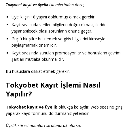
Tokyobet kayıt ve üyelik
işlemlerinden önce;
Üyelik için 18 yaşını doldurmuş olmak gerekir.
Kayıt sırasında verilen bilgilerin doğru olması, ileride
yaşanabilecek olası sorunların önüne geçer.
Güçlü bir şifre belirlemek ve giriş bilgilerini kimseyle
paylaşmamak önemlidir.
Kayıt sırasında sunulan promosyonlar ve bonusların çevrim
şartları mutlaka okunmalıdır.
Bu hususlara dikkat etmek gerekir.
Tokyobet Kayıt İşlemi Nasıl
Yapılır?
Tokyobet kayıt ve üyelik
oldukça kolaydır. Web sitesine giriş
yaparak kayıt formunu doldurmanız yeterlidir.
Üyelik süreci adımları sıralanacak olursa;